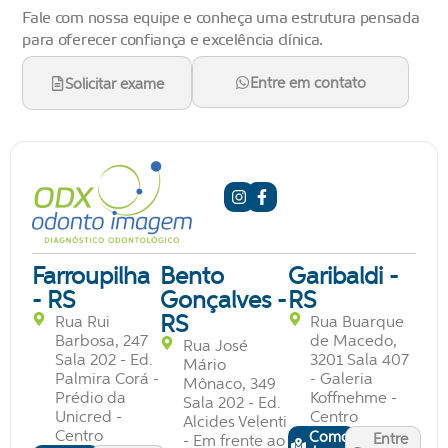
Fale com nossa equipe e conheça uma estrutura pensada
para oferecer confiança e excelência clínica.
Entre em contato
Solicitar exame
Farroupilha
Bento
Garibaldi -
- RS
Gonçalves -
RS
RS
Rua Rui
Rua Buarque
Barbosa, 247
de Macedo,
Rua José
Sala 202 - Ed.
3201 Sala 407
Mário
Palmira Corá -
- Galeria
Mônaco, 349
Prédio da
Koffnehme -
Sala 202 - Ed.
Unicred -
Centro
Alcides Velenti
Centro
Como
Entre
- Em frente ao