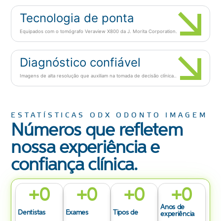
Tecnologia de ponta
Equipados com o tomógrafo Veraview X800 da J. Morita Corporation.
Diagnóstico confiável
Imagens de alta resolução que auxiliam na tomada de decisão clínica..
ESTATÍSTICAS ODX ODONTO IMAGEM
Números que refletem
nossa experiência e
confiança clínica.
+
0
+
0
+
0
+
0
Anos de
Dentistas
Exames
Tipos de
experiência