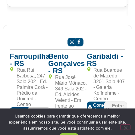
Saiba mais
Farroupilha
Bento
Garibaldi -
- RS
Gonçalves
RS
- RS
Rua Rui
Rua Buarque
Barbosa, 247
de Macedo,
Rua José
Sala 202 - Ed.
3201 Sala 407
Mário Mônaco,
Palmira Corá -
- Galeria
349 Sala 202 -
Prédio da
Koffnehme -
Ed. Alcides
Unicred -
Centro
Velenti - Em
Centro
Como
Entre
frente ao
chegar
em
Como
Entre
Tacchini -
contato
chegar
em
Usamos cookies para garantir que oferecemos a melhor
Centro.
contato
experiência em nosso site. Se você continuar a usar este site,
Como
Entre
chegar
assumiremos que você está satisfeito com ele.
em
contato