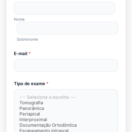
Nome
Sobrenome
i
E-mail
*
t
e
n
s
T
i
Tipo de exame
*
p
o
N
o
m
e