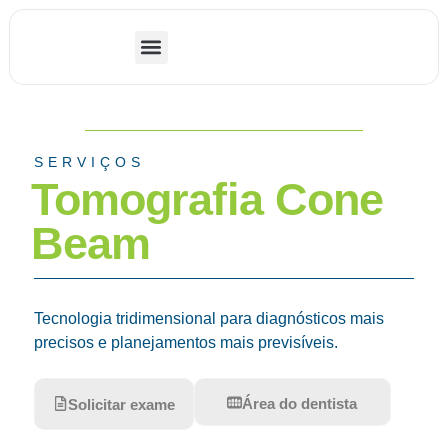
ODX Odonto Imagem
Área do paciente
Área do dentista
Contato – Nossas Unidades
Exames – Radiologia Odontológica
SERVIÇOS
Tomografia Cone
Beam
Tecnologia tridimensional para diagnósticos mais
precisos e planejamentos mais previsíveis.
Área do dentista
Solicitar exame