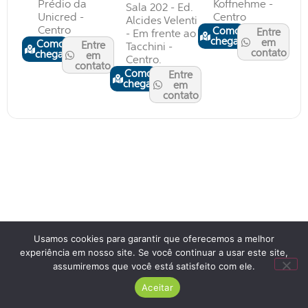
Prédio da
Koffnehme -
Sala 202 - Ed.
Unicred -
Centro
Alcides Velenti
Centro
Como
Entre
- Em frente ao
chegar
em
Como
Entre
Tacchini -
contato
chegar
em
Centro.
contato
Como
Entre
chegar
em
contato
Usamos cookies para garantir que oferecemos a melhor
experiência em nosso site. Se você continuar a usar este site,
assumiremos que você está satisfeito com ele.
Aceitar